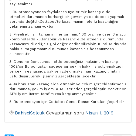
sayılacaktır.)
1. Bu promosyondan faydalanan üyelerimiz kazanç elde
etmeleri durumunda herhangi bir çevrim ya da deposit yapmak
zorunda değildir.Celtabet’te kazanmanın hele ki kazandığını
çekmenin zamanı yoktur.
2. FreeBetinizin tamamını her biri min. 1.60 oran ve üzeri 3 maçlı
kombinelerde kullanabilir ve kazanç elde etmeniz durumunda
kazancınızı dilediğiniz gibi değerlendirebilirsiniz. Kurallar dışında
bahis alımı yapmanız durumunda kazancınız hesabınızdan
silinecektir.
3. Deneme Bonusundan elde edeceğiniz maksimum kazanç
100₺’dir Bu bonustan sadece bir çekim hakkınız bulunmaktadır
ve çekim esnasında bakiyenizdeki maksimum kazanç limitinin
üstü düşürülerek işleminiz gerçekleştirilecektir.
4.Bu bonustan kazanç elde etmeniz ve çekim gerçekleştirmeniz
durumunda, çekim işlemi ATM üzerinden gerçekleştirilecektir ve
ATM işlem ücreti tarafımızca karşılanmayacaktır.
5. Bu promosyon için Celtabet Genel Bonus Kuralları geçerlidir
BahisciSelcuk
Cevaplanan soru
Nisan 1, 2019