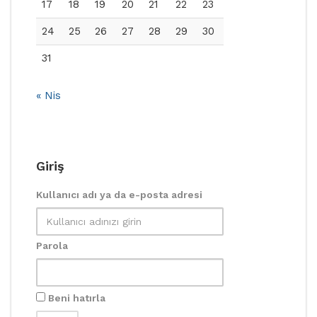
17
18
19
20
21
22
23
24
25
26
27
28
29
30
31
« Nis
Giriş
Kullanıcı adı ya da e-posta adresi
Parola
Beni hatırla