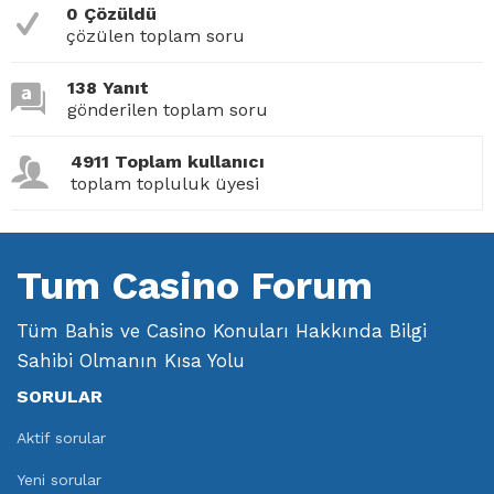
0 Çözüldü
çözülen toplam soru
138 Yanıt
gönderilen toplam soru
4911 Toplam kullanıcı
toplam topluluk üyesi
Tum Casino Forum
Tüm Bahis ve Casino Konuları Hakkında Bilgi
Sahibi Olmanın Kısa Yolu
SORULAR
Aktif sorular
Yeni sorular