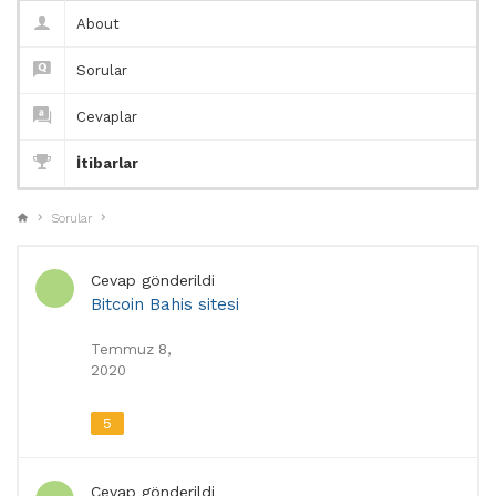
About
Sorular
Cevaplar
İtibarlar
Sorular
Cevap gönderildi
Bitcoin Bahis sitesi
Temmuz 8,
2020
5
Cevap gönderildi