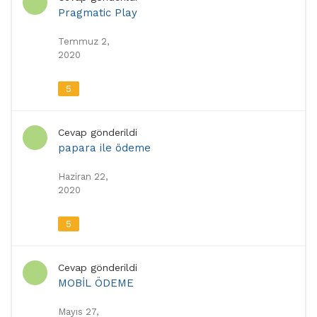
Pragmatic Play
Temmuz 2,
2020
5
Cevap gönderildi
papara ile ödeme
Haziran 22,
2020
5
Cevap gönderildi
MOBİL ÖDEME
Mayıs 27,