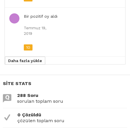
Bir pozitif oy aldı
Temmuz 19,
2019
10
Daha fazla yükle
SITE STATS
288 Soru
sorulan toplam soru
0 Çözüldü
çözülen toplam soru