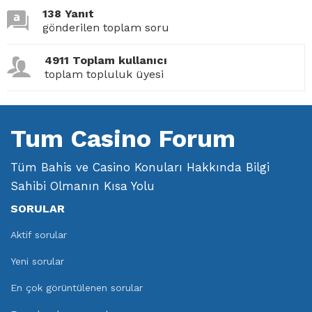
138 Yanıt
gönderilen toplam soru
4911 Toplam kullanıcı
toplam topluluk üyesi
Tum Casino Forum
Tüm Bahis ve Casino Konuları Hakkında Bilgi
Sahibi Olmanın Kısa Yolu
SORULAR
Aktif sorular
Yeni sorular
En çok görüntülenen sorular