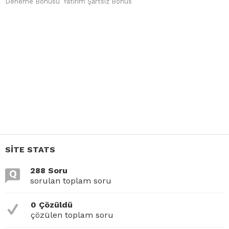
Deneme Bonusu
Yatırım Şartsız Bonus
SITE STATS
288 Soru
sorulan toplam soru
0 Çözüldü
çözülen toplam soru