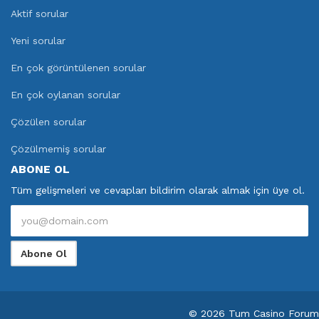
Aktif sorular
Yeni sorular
En çok görüntülenen sorular
En çok oylanan sorular
Çözülen sorular
Çözülmemiş sorular
ABONE OL
Tüm gelişmeleri ve cevapları bildirim olarak almak için üye ol.
Abone Ol
© 2026 Tum Casino Forum