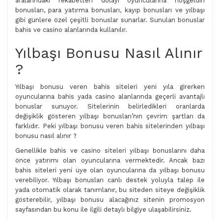
aralarındaki rekabetten dolayı oyuncularına hoşgeldin
bonusları, para yatırma bonusları, kayıp bonusları ve yılbaşı
gibi günlere özel çeşitli bonuslar sunarlar. Sunulan bonuslar
bahis ve casino alanlarında kullanılır.
Yılbaşı Bonusu Nasıl Alınır
?
Yılbaşı bonusu veren bahis siteleri yeni yıla girerken
oyuncularına bahis yada casino alanlarında geçerli avantajlı
bonuslar sunuyor. Sitelerinin belirledikleri oranlarda
değişiklik gösteren yılbaşı bonusları’nın çevrim şartları da
farklıdır. Peki yılbaşı bonusu veren bahis sitelerinden yılbaşı
bonusu nasıl alınır ?
Genellikle bahis ve casino siteleri yılbaşı bonuslarını daha
önce yatırımı olan oyuncularına vermektedir. Ancak bazı
bahis siteleri yeni üye olan oyuncularına da yılbaşı bonusu
verebiliyor. Yılbaşı bonusları canlı destek yoluyla talep ile
yada otomatik olarak tanımlanır, bu siteden siteye değişiklik
gösterebilir, yılbaşı bonusu alacağınız sitenin promosyon
sayfasından bu konu ile ilgili detaylı bilgiye ulaşabilirsiniz.