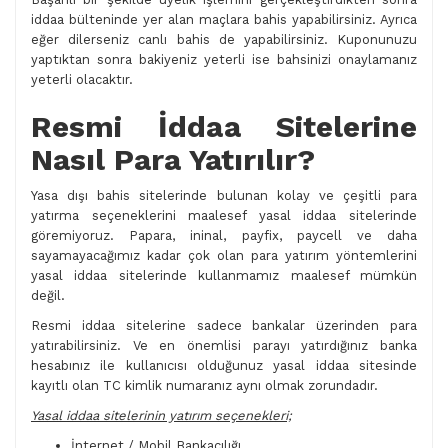
iddaa bülteninde yer alan maçlara bahis yapabilirsiniz. Ayrıca
eğer dilerseniz canlı bahis de yapabilirsiniz. Kuponunuzu
yaptıktan sonra bakiyeniz yeterli ise bahsinizi onaylamanız
yeterli olacaktır.
Resmi İddaa Sitelerine
Nasıl Para Yatırılır?
Yasa dışı bahis sitelerinde bulunan kolay ve çeşitli para
yatırma seçeneklerini maalesef yasal iddaa sitelerinde
göremiyoruz. Papara, ininal, payfix, paycell ve daha
sayamayacağımız kadar çok olan para yatırım yöntemlerini
yasal iddaa sitelerinde kullanmamız maalesef mümkün
değil.
Resmi iddaa sitelerine sadece bankalar üzerinden para
yatırabilirsiniz. Ve en önemlisi parayı yatırdığınız banka
hesabınız ile kullanıcısı olduğunuz yasal iddaa sitesinde
kayıtlı olan TC kimlik numaranız aynı olmak zorundadır.
Yasal iddaa sitelerinin yatırım seçenekleri;
İnternet / Mobil Bankacılığı