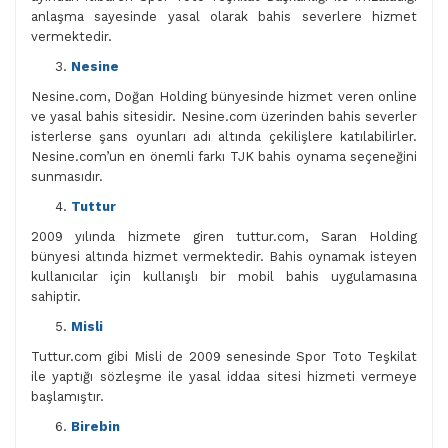
anlaşma sayesinde yasal olarak bahis severlere hizmet
vermektedir.
Nesine
Nesine.com, Doğan Holding bünyesinde hizmet veren online
ve yasal bahis sitesidir. Nesine.com üzerinden bahis severler
isterlerse şans oyunları adı altında çekilişlere katılabilirler.
Nesine.com’un en önemli farkı TJK bahis oynama seçeneğini
sunmasıdır.
Tuttur
2009 yılında hizmete giren tuttur.com, Saran Holding
bünyesi altında hizmet vermektedir. Bahis oynamak isteyen
kullanıcılar için kullanışlı bir mobil bahis uygulamasına
sahiptir.
Misli
Tuttur.com gibi Misli de 2009 senesinde Spor Toto Teşkilat
ile yaptığı sözleşme ile yasal iddaa sitesi hizmeti vermeye
başlamıştır.
Birebin