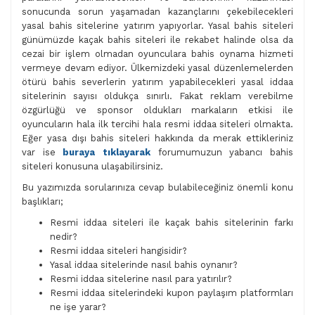
sonucunda sorun yaşamadan kazançlarını çekebilecekleri
yasal bahis sitelerine yatırım yapıyorlar. Yasal bahis siteleri
günümüzde kaçak bahis siteleri ile rekabet halinde olsa da
cezai bir işlem olmadan oyunculara bahis oynama hizmeti
vermeye devam ediyor. Ülkemizdeki yasal düzenlemelerden
ötürü bahis severlerin yatırım yapabilecekleri yasal iddaa
sitelerinin sayısı oldukça sınırlı. Fakat reklam verebilme
özgürlüğü ve sponsor oldukları markaların etkisi ile
oyuncuların hala ilk tercihi hala resmi iddaa siteleri olmakta.
Eğer yasa dışı bahis siteleri hakkında da merak ettikleriniz
var ise
buraya tıklayarak
forumumuzun yabancı bahis
siteleri konusuna ulaşabilirsiniz.
Bu yazımızda sorularınıza cevap bulabileceğiniz önemli konu
başlıkları;
Resmi iddaa siteleri ile kaçak bahis sitelerinin farkı
nedir?
Resmi iddaa siteleri hangisidir?
Yasal iddaa sitelerinde nasıl bahis oynanır?
Resmi iddaa sitelerine nasıl para yatırılır?
Resmi iddaa sitelerindeki kupon paylaşım platformları
ne işe yarar?