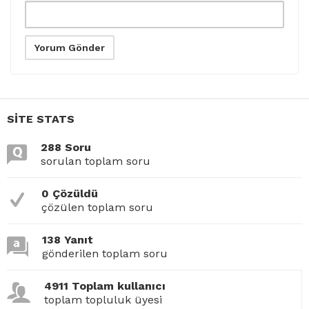
SITE STATS
288 Soru
sorulan toplam soru
0 Çözüldü
çözülen toplam soru
138 Yanıt
gönderilen toplam soru
4911 Toplam kullanıcı
toplam topluluk üyesi