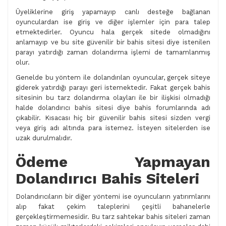
Üyeliklerine giriş yapamayıp canlı desteğe bağlanan
oyunculardan ise giriş ve diğer işlemler için para talep
etmektedirler. Oyuncu hala gerçek sitede olmadığını
anlamayıp ve bu site güvenilir bir bahis sitesi diye istenilen
parayı yatırdığı zaman dolandırma işlemi de tamamlanmış
olur.
Genelde bu yöntem ile dolandırılan oyuncular, gerçek siteye
giderek yatırdığı parayı geri istemektedir. Fakat gerçek bahis
sitesinin bu tarz dolandırma olayları ile bir ilişkisi olmadığı
halde dolandırıcı bahis sitesi diye bahis forumlarında adı
çıkabilir. Kısacası hiç bir güvenilir bahis sitesi sizden vergi
veya giriş adı altında para istemez. İsteyen sitelerden ise
uzak durulmalıdır.
Ödeme Yapmayan
Dolandırıcı Bahis Siteleri
Dolandırıcıların bir diğer yöntemi ise oyuncuların yatırımlarını
alıp fakat çekim taleplerini çeşitli bahanelerle
gerçekleştirmemesidir. Bu tarz sahtekar bahis siteleri zaman