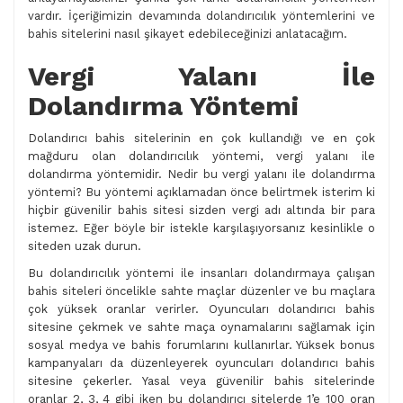
vardır. İçeriğimizin devamında dolandırıcılık yöntemlerini ve
bahis sitelerini nasıl şikayet edebileceğinizi anlatacağım.
Vergi Yalanı İle
Dolandırma Yöntemi
Dolandırıcı bahis sitelerinin en çok kullandığı ve en çok
mağduru olan dolandırıcılık yöntemi, vergi yalanı ile
dolandırma yöntemidir. Nedir bu vergi yalanı ile dolandırma
yöntemi? Bu yöntemi açıklamadan önce belirtmek isterim ki
hiçbir güvenilir bahis sitesi sizden vergi adı altında bir para
istemez. Eğer böyle bir istekle karşılaşıyorsanız kesinlikle o
siteden uzak durun.
Bu dolandırıcılık yöntemi ile insanları dolandırmaya çalışan
bahis siteleri öncelikle sahte maçlar düzenler ve bu maçlara
çok yüksek oranlar verirler. Oyuncuları dolandırıcı bahis
sitesine çekmek ve sahte maça oynamalarını sağlamak için
sosyal medya ve bahis forumlarını kullanırlar. Yüksek bonus
kampanyaları da düzenleyerek oyuncuları dolandırıcı bahis
sitesine çekerler. Yasal veya güvenilir bahis sitelerinde
oranlar 2, 3, 4 gibi iken bu dolandırıcı sitelerde 1’e 100 oran