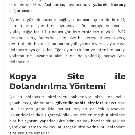
bile verebilirler. Asıl amaç oyuncunun
yüksek kazanç
sağlamasıdır.
Oyuncu yüksek kazanç sağlayıp parasını çekmek istediği
zaman site yönetimi oyuncuya ‘Bu parayı hesabınıza
yollayacağız fakat bu parayı göndermemiz için devlete %22
oranında vergi ödenmeli, sen bize bir kereye mahsus vergi
ücretini öde biz de sana paranı yollayalım’ diyerek oyuncuyu
dolandırmaya çalışırlar. Eğer oyuncu inanır ve istenilen parayı
yollarsa ne kazancını alabilir ne de yolladığı parayı. Yani
dolandırılır.
Kopya Site ile
Dolandırılma Yöntemi
Şu an dolandırıcı sitelerden bahsediyor olsak da bahis
yapabileceğiniz onlarca
güvenilir bahis siteleri
mevcuttur.
Bu sitelerin genellikle oyuncu sayıları da çok yüksektir.
Dolandırıcılar da bu gerçeği bildikleri için en meşhur sitelerin
bire bir aynısını yaparlar. Site adını da çok benzer bir şekilde
yaptıkları zaman oyuncular gerçek site yerine bu dolandırcı
sitelere giriş yaparlar.