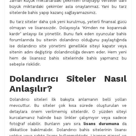
zaman küçük miktarlardaki çekimleri onaylayıp verseler dahi
büyük miktardaki çekimler asla onaylanmaz. Yani bu tarz
sitelerde bahis yapıp kazanç sağlayamazsınız.
Bu tarz siteler daha çok yeni kurulmuş, yeterli finansal gücü
olmayan ve lisanssızdır. Dolayısıyla ‘Kimden ne koparırsak
kardır’ anlayışı ile yönetilir. Bunu fark eden oyuncular bahis
forumlarında bu sitenin dolandırıcı olduğunu paylaştığında
ise dolandırıcı site yönetimi genellikle siteyi kapatır veya
sitenin adını değiştirip dolandırıcılığa devam eder. Hem yeni
hem de lisanssız bahis sitelerinde bahis yapmanız bu
sebeple risklidir.
Dolandırıcı Siteler Nasıl
Anlaşılır?
Dolandırıcı siteleri ilk bakışta anlamanın belli yolları
mevcuttur. Bu siteler çok kısa sürede oluşturulan ve
detaylara önem verilmemiş sitelerdir. O yüzden siteyi
kurcalamanız halinde bazı linkler çalışmıyor veya sadece
fotoğraf olabilir. Bunların yanı sıra
lisans durumuna
da
dikkatlice bakılmalıdır. Dolandırıcı bahis sitelerinin lisansı
yoktur veya sahte lisans kullanmaktadır. Lisansın güncel ve