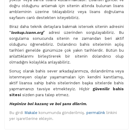
doğru olduğunu anlamak için sitenin altında bulunan lisans
ambleminin üzerine tıklayabiliriz veya lisans doğrulama
sayfasını canlı destekten isteyebiliriz.
Biraz daha teknik detaylara bakmak istersek sitenin adresini
“
lookup.icann.org
” adresi üzerinden sorgulayabiliriz. Bu
sorgulama sonucunda sitenin ne zamandan beri aktif
olduğunu öğrenebiliriz. Dolandırıcı bahis sitelerinin açılış
tarihleri genelde günümüze çok yakın tarihlerdir. Bütün bu
anlattıklarımı birleştirerek bir sitenin dolandırıcı olup
olmadığını kolaylıkla anlayabiliriz.
Sonuç olarak bahis sever arkadaşlarımıza, dolandırılma veya
istenmeyen olaylar yaşamamaları için kendini kanıtlamış,
aktif lisansa sahip bahis sitelerinden başka sitelerde bahis
yapmamanızı tavsiye etmekteyiz. Hiçbir
güvenilir bahis
sitesi
sizden para talep etmez.
Hepinize bol kazanç ve bol şans dilerim.
Bu girdi
Makale
konumunda gönderilmiş.
permalink
linkini
yer işaretlerine ekleyin.