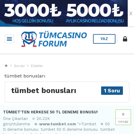
X
YAZ
Sorular
Etiketler
tümbet bonusları
tümbet bonusları
1 Soru
TÜMBET’TEN HERKESE 50 TL DENEME BONUSU!
0
Öne Çıkarılan
20.22K
cevap
görüntülenme
www.tumbet.com
">Tümbet
50
tl deneme bonusu
tümbet 50 tl deneme bonusu
tümbet