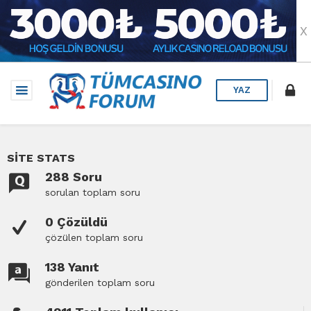
X
YAZ
SITE STATS
288 Soru
sorulan toplam soru
0 Çözüldü
çözülen toplam soru
138 Yanıt
gönderilen toplam soru