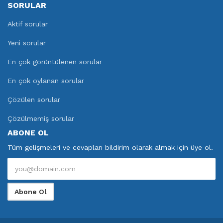
SORULAR
Aktif sorular
Yeni sorular
En çok görüntülenen sorular
En çok oylanan sorular
Çözülen sorular
Çözülmemiş sorular
ABONE OL
Tüm gelişmeleri ve cevapları bildirim olarak almak için üye ol.
Abone Ol