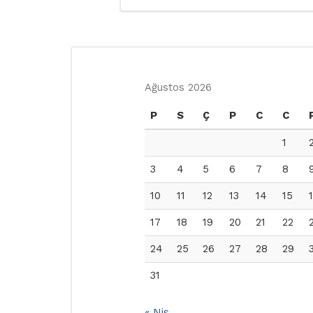
Ağustos 2026
P
S
Ç
P
C
C
1
3
4
5
6
7
8
10
11
12
13
14
15
17
18
19
20
21
22
24
25
26
27
28
29
31
« Nis