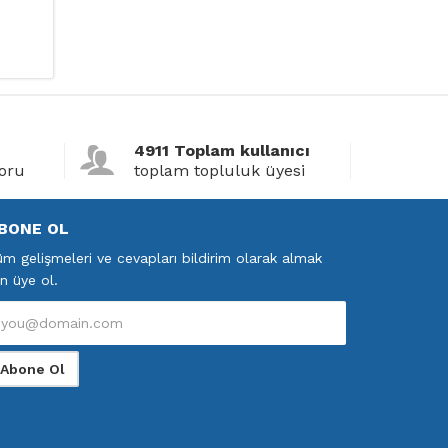
4911 Toplam kullanıcı
soru
toplam topluluk üyesi
BONE OL
m gelişmeleri ve cevapları bildirim olarak almak
in üye ol.
Abone Ol