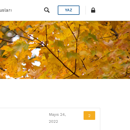
sları
YAZ
Mayıs 24,
2
2022