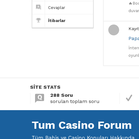
🔥Boo
Cevaplar
duvar
İtibarlar
Kayıt
Papa
İnter
oyunl
SITE STATS
288 Soru
sorulan toplam soru
Tum Casino Forum
Tüm Bahis ve Casino Konuları Hakkında