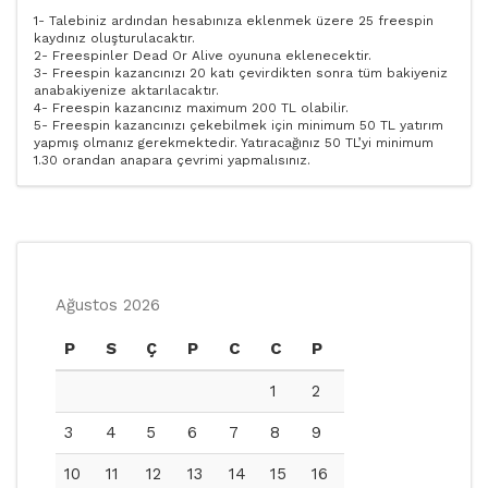
1- Talebiniz ardından hesabınıza eklenmek üzere 25 freespin
kaydınız oluşturulacaktır.
2- Freespinler Dead Or Alive oyununa eklenecektir.
3- Freespin kazancınızı 20 katı çevirdikten sonra tüm bakiyeniz
anabakiyenize aktarılacaktır.
4- Freespin kazancınız maximum 200 TL olabilir.
5- Freespin kazancınızı çekebilmek için minimum 50 TL yatırım
yapmış olmanız gerekmektedir. Yatıracağınız 50 TL’yi minimum
1.30 orandan anapara çevrimi yapmalısınız.
Ağustos 2026
P
S
Ç
P
C
C
P
1
2
3
4
5
6
7
8
9
10
11
12
13
14
15
16