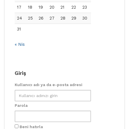
17
18
19
20
21
22
23
24
25
26
27
28
29
30
31
« Nis
Giriş
Kullanıcı adı ya da e-posta adresi
Parola
Beni hatırla