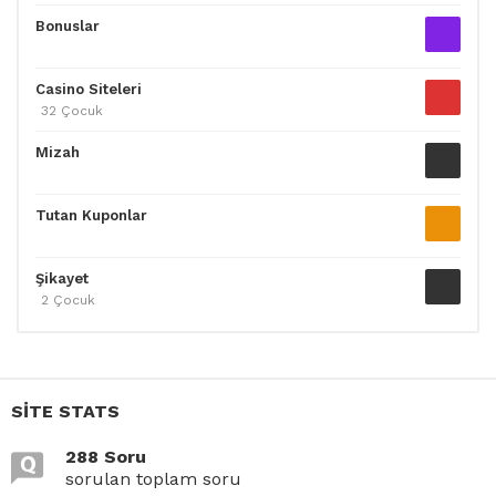
Bonuslar
Casino Siteleri
32 Çocuk
Mizah
Tutan Kuponlar
Şikayet
2 Çocuk
SITE STATS
288 Soru
sorulan toplam soru