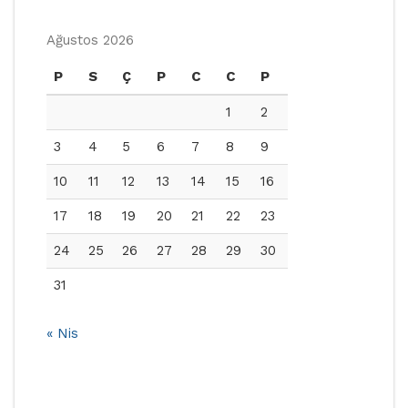
Ağustos 2026
P
S
Ç
P
C
C
P
1
2
3
4
5
6
7
8
9
10
11
12
13
14
15
16
17
18
19
20
21
22
23
24
25
26
27
28
29
30
31
« Nis