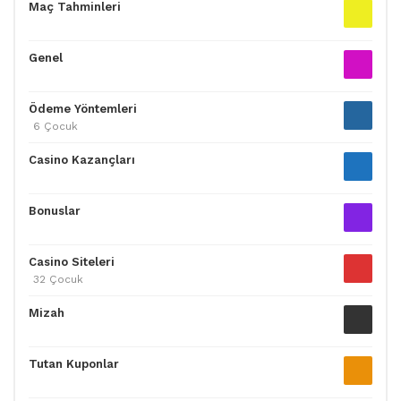
Maç Tahminleri
Genel
Ödeme Yöntemleri
6 Çocuk
Casino Kazançları
Bonuslar
Casino Siteleri
32 Çocuk
Mizah
Tutan Kuponlar