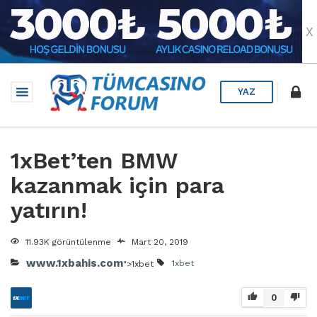
X
YAZ
1xBet’ten BMW
kazanmak için para
yatırın!
11.93K görüntülenme
Mart 20, 2019
www.1xbahis.com
1xbet
">1xbet
0