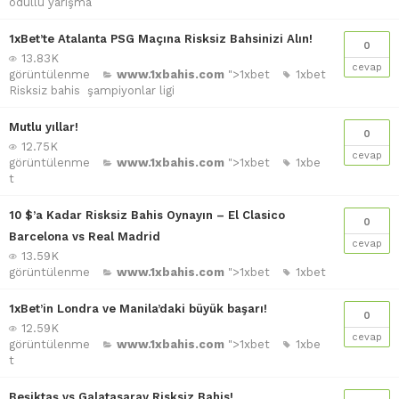
ödüllü yarışma
1xBet’te Atalanta PSG Maçına Risksiz Bahsinizi Alın!
0
13.83K
cevap
görüntülenme
www.1xbahis.com
">1xbet
1xbet
Risksiz bahis
şampiyonlar ligi
Mutlu yıllar!
0
12.75K
cevap
görüntülenme
www.1xbahis.com
">1xbet
1xbe
t
10 $’a Kadar Risksiz Bahis Oynayın – El Clasico
0
Barcelona vs Real Madrid
cevap
13.59K
görüntülenme
www.1xbahis.com
">1xbet
1xbet
1xBet’in Londra ve Manila’daki büyük başarı!
0
12.59K
cevap
görüntülenme
www.1xbahis.com
">1xbet
1xbe
t
Beşiktaş vs Galatasaray Risksiz Bahis!