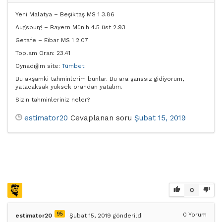
Yeni Malatya – Beşiktaş MS 1 3.86
Augsburg – Bayern Münih 4.5 üst 2.93
Getafe – Eibar MS 1 2.07
Toplam Oran: 23.41
Oynadığım site:
Tümbet
Bu akşamki tahminlerim bunlar. Bu ara şanssız gidiyorum,
yatacaksak yüksek orandan yatalım.
Sizin tahminleriniz neler?
estimator20
Cevaplanan soru
Şubat 15, 2019
0
95
0
Yorum
estimator20
Şubat 15, 2019 gönderildi