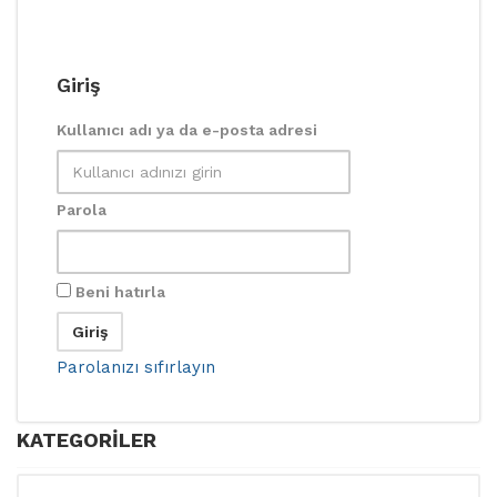
Giriş
Kullanıcı adı ya da e-posta adresi
Parola
Beni hatırla
Parolanızı sıfırlayın
KATEGORILER