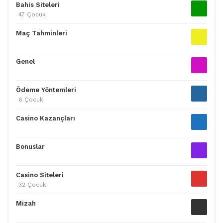
Bahis Siteleri
47 Çocuk
Maç Tahminleri
Genel
Ödeme Yöntemleri
6 Çocuk
Casino Kazançları
Bonuslar
Casino Siteleri
32 Çocuk
Mizah