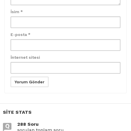
İsim
*
E-posta
*
İnternet sitesi
SITE STATS
288 Soru
sorulan toplam soru