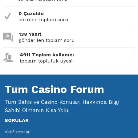
0 Çözüldü
çözülen toplam soru
138 Yanıt
gönderilen toplam soru
4911 Toplam kullanıcı
toplam topluluk üyesi
Tum Casino Forum
Tüm Bahis ve Casino Konuları Hakkında Bilgi
Sahibi Olmanın Kısa Yolu
SORULAR
Aktif sorular