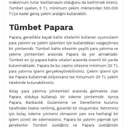
maksimum tutar kısıtlamasını olduğunu da belirtmek isteriz.
Tümbet üyeleri, 5 TL minimum çekim miktarından 500.000
TL’ye kadar geniş çekim aralığını kullanabilir.
Tümbet Papara
Papara, genellikle kaçak bahis sitelerini kullanan oyuncuların
para yatırım ve çekim işlemleri için kullandıkları vazgeçilmez
bir yöntemdir. Tümbet bahis sitesinin çeşitli para yatırma ve
çekme yöntemleri arasında Papara da yer almaktadır.
Tümbet en iyi papara bahis siteleri arasında önemli bir yerde
bulunmaktadır. Papara ile bu casino sitesine minimum 20 TL
para yatırma işlemi gerçekleştirebilirsiniz. Çekim işlemi için
ise Papara kullanmak istiyorsanız ise minumum 20 TL çekim
talebinde bulunabilirsiniz.
Kolay para yatırma yöntemleri arasında gelmekte olan
Papara oldukça kullanışlı bir ödeme yöntemidir. Ayrıca
Papara, Bankacılık Düzenleme ve Denetleme kurumu
tarafından lisansı verilmiş, güvenilir bir oluşumdur. Yatırımınız
için kolay ödeme yöntemi olmasının yanı sıra herhangi bir
işlem ücreti de ödemezsiniz. Papara ile yatırım yapmak için
gerekenler Tümbet üyeliğiniz ve Papara üyeliğinizin