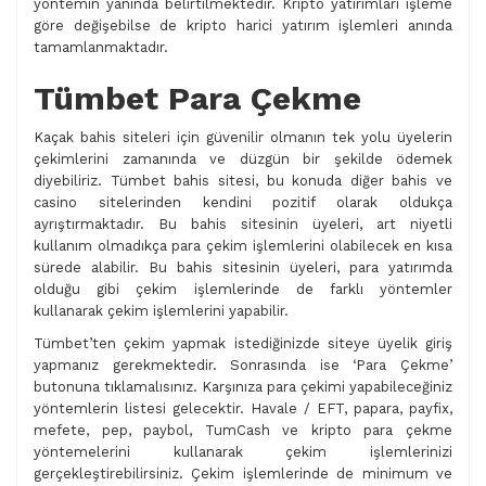
yöntemin yanında belirtilmektedir. Kripto yatırımları işleme
göre değişebilse de kripto harici yatırım işlemleri anında
tamamlanmaktadır.
Tümbet Para Çekme
Kaçak bahis siteleri için güvenilir olmanın tek yolu üyelerin
çekimlerini zamanında ve düzgün bir şekilde ödemek
diyebiliriz. Tümbet bahis sitesi, bu konuda diğer bahis ve
casino sitelerinden kendini pozitif olarak oldukça
ayrıştırmaktadır. Bu bahis sitesinin üyeleri, art niyetli
kullanım olmadıkça para çekim işlemlerini olabilecek en kısa
sürede alabilir. Bu bahis sitesinin üyeleri, para yatırımda
olduğu gibi çekim işlemlerinde de farklı yöntemler
kullanarak çekim işlemlerini yapabilir.
Tümbet’ten çekim yapmak istediğinizde siteye üyelik giriş
yapmanız gerekmektedir. Sonrasında ise ‘Para Çekme’
butonuna tıklamalısınız. Karşınıza para çekimi yapabileceğiniz
yöntemlerin listesi gelecektir. Havale / EFT, papara, payfix,
mefete, pep, paybol, TumCash ve kripto para çekme
yöntemelerini kullanarak çekim işlemlerinizi
gerçekleştirebilirsiniz. Çekim işlemlerinde de minimum ve