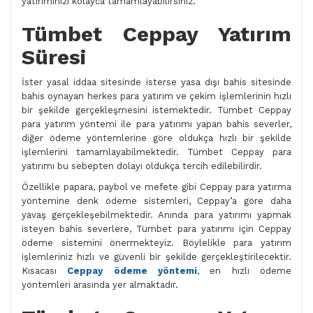
yatırımınızı kolayca tamamlayabilirsiniz.
Tümbet Ceppay Yatırım
Süresi
İster yasal iddaa sitesinde isterse yasa dışı bahis sitesinde
bahis oynayan herkes para yatırım ve çekim işlemlerinin hızlı
bir şekilde gerçekleşmesini istemektedir. Tümbet Ceppay
para yatırım yöntemi ile para yatırımı yapan bahis severler,
diğer ödeme yöntemlerine göre oldukça hızlı bir şekilde
işlemlerini tamamlayabilmektedir. Tümbet Ceppay para
yatırımı bu sebepten dolayı oldukça tercih edilebilirdir.
Özellikle papara, paybol ve mefete gibi Ceppay para yatırma
yöntemine denk ödeme sistemleri, Ceppay’a göre daha
yavaş gerçekleşebilmektedir. Anında para yatırımı yapmak
isteyen bahis severlere, Tümbet para yatırımı için Ceppay
ödeme sistemini önermekteyiz. Böylelikle para yatırım
işlemleriniz hızlı ve güvenli bir şekilde gerçekleştirilecektir.
Kısacası
Ceppay ödeme yöntemi
, en hızlı ödeme
yöntemleri arasında yer almaktadır.