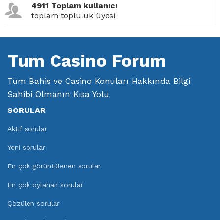
4911 Toplam kullanıcı
toplam topluluk üyesi
Tum Casino Forum
Tüm Bahis ve Casino Konuları Hakkında Bilgi
Sahibi Olmanın Kısa Yolu
SORULAR
Aktif sorular
Yeni sorular
En çok görüntülenen sorular
En çok oylanan sorular
Çözülen sorular