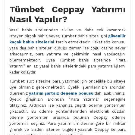
Tümbet Ceppay Yatırımı
Nasıl Yapılır?
Yasal bahis sitelerinden sıkılan ve daha çok kazanmak
isteyen birçok bahis sever, Tümbet bahis sitesi gibi
güvenilir
kaçak bahis sitelerini
tercih etmektedir. Fakat söz konusu
yasa dışı bahis siteleri olduğu zaman ise çoğu casino sever
arkadaşımız, para yatırımı ve çekiminin nasıl yapılacağını
bilememektedir. Oysa Tümbet bahis sitesinde “Para
Yatırımı” en az yasal bahis sitelerindeki para yatırma işlemi
kadar kolaydır.
Tümbet slot sitesine para yatırmak için öncelikle bu siteye
üye olmanız gerekmektedir. Üyelik işlemlerinizin ardından
dilerseniz
yatırım şartsız deneme bonusu
dahi alabilirsiniz.
Üyelik girişinizin ardından “Para Yatırma” seçeneğine
tıklayınız. Ardından ise karşınıza çeşitli ödeme yöntemleri
çıkacaktır. Bu ödeme yöntemlerinden elektronik cüzdan
ödeme yöntemleri arasında bulunan Ceppay ödeme
yöntemini seçiniz. Para yatırım limitlerine göre bir miktar
girerek ve sizden istenen bilgileri yazarak Ceppay ile para