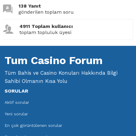
138 Yanıt
gönderilen toplam soru
4911 Toplam kullanıcı
toplam topluluk üyesi
Tum Casino Forum
Tüm Bahis ve Casino Konuları Hakkında Bilgi
Sahibi Olmanın Kısa Yolu
SORULAR
Aktif sorular
Yeni sorular
En çok görüntülenen sorular