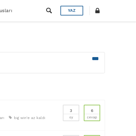
sları
YAZ
3
6
oy
cevap
arı
big win'e az kaldı