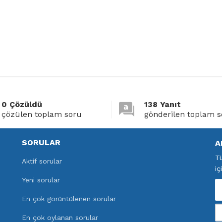
0 Çözüldü
138 Yanıt
çözülen toplam soru
gönderilen toplam 
SORULAR
A
Tü
Aktif sorular
iç
Yeni sorular
En çok görüntülenen sorular
En çok oylanan sorular