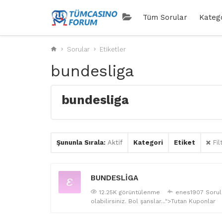
Tüm Sorular
Katego
Sorular
Etiketler
bundesliga
bundesliga
Şununla Sırala:
Aktif
Kategori
Etiket
Fil
BUNDESLİGA
12.25K görüntülenme
enes1907
Sorul
olabilirsiniz. Bol şanslar...">Tutan Kuponlar