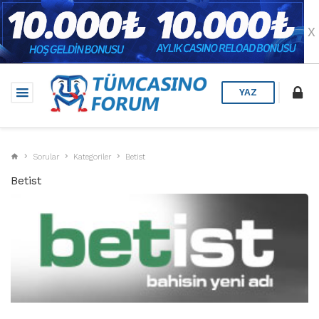
X
YAZ
Sorular
Kategoriler
Betist
Betist