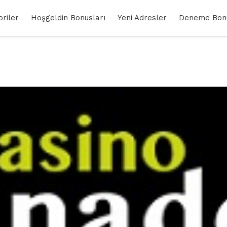
riler
Hoşgeldin Bonusları
Yeni Adresler
Deneme Bonu