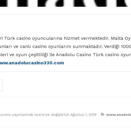
i Türk casino oyuncularına hizmet vermektedir. Malta Oyu
nları ve canlı casino oyunlarını sunmaktadır. Verdiği 1000
ri ve oyun çeşitliliği ile Anadolu Casino Türk casino oyunc
ww.anadolucasino330.com
urumu yayınlanmak üzere'ye değiştirildi
Ağustos 1, 2019
www.anadolu