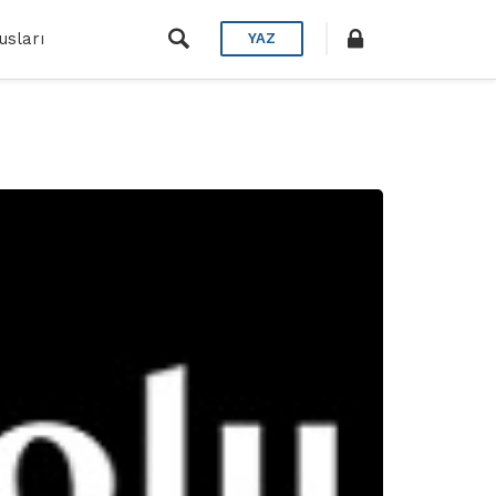
sları
YAZ