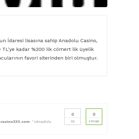
n İdaresi lisasına sahip Anadolu Casino,
 TL'ye kadar %200 ilk cömert ilk üyelik
ularının favori siterinden biri olmuştur.
0
0
oy
cevap
casino330.com
">Anadolu