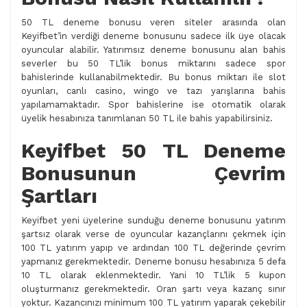
50 TL deneme bonusu veren siteler arasında olan
Keyifbet’in verdiği deneme bonusunu sadece ilk üye olacak
oyuncular alabilir. Yatırımsız deneme bonusunu alan bahis
severler bu 50 TL’lik bonus miktarını sadece spor
bahislerinde kullanabilmektedir. Bu bonus miktarı ile slot
oyunları, canlı casino, wingo ve tazı yarışlarına bahis
yapılamamaktadır. Spor bahislerine ise otomatik olarak
üyelik hesabınıza tanımlanan 50 TL ile bahis yapabilirsiniz.
Keyifbet 50 TL Deneme
Bonusunun Çevrim
Şartları
Keyifbet yeni üyelerine sunduğu deneme bonusunu yatırım
şartsız olarak verse de oyuncular kazançlarını çekmek için
100 TL yatırım yapıp ve ardından 100 TL değerinde çevrim
yapmanız gerekmektedir. Deneme bonusu hesabınıza 5 defa
10 TL olarak eklenmektedir. Yani 10 TL’lik 5 kupon
oluşturmanız gerekmektedir. Oran şartı veya kazanç sınır
yoktur. Kazancınızı minimum 100 TL yatırım yaparak çekebilir