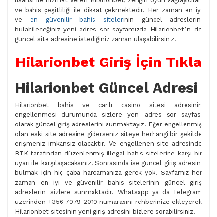
lisansı ile hizmet veren Hilarionbet, zengin oyun sağlayıcıları
ve bahis çeşitliliği ile dikkat çekmektedir. Her zaman en iyi
ve
en güvenilir bahis siteleri
nin güncel adreslerini
bulabileceğiniz yeni adres sor sayfamızda Hilarionbet’in de
güncel site adresine istediğiniz zaman ulaşabilirsiniz.
Hilarionbet Giriş İçin Tıkla
Hilarionbet Güncel Adresi
Hilarionbet bahis ve canlı casino sitesi adresinin
engellenmesi durumunda sizlere yeni adres sor sayfası
olarak güncel giriş adreslerini sunmaktayız. Eğer engellenmiş
olan eski site adresine giderseniz siteye herhangi bir şekilde
erişmeniz imkansız olacaktır. Ve engellenen site adresinde
BTK tarafından düzenlenmiş illegal bahis sitelerine karşı bir
uyarı ile karşılaşacaksınız. Sonrasında ise güncel giriş adresini
bulmak için hiç çaba harcamanıza gerek yok. Sayfamız her
zaman en iyi ve güvenilir bahis sitelerinin güncel giriş
adreslerini sizlere sunmaktadır. Whatsapp ya da Telegram
üzerinden +356 7979 2019 numarasını rehberinize ekleyerek
Hilarionbet sitesinin yeni giriş adresini bizlere sorabilirsiniz.