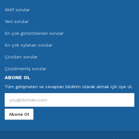
Aktif sorular
Yeni sorular
En çok görüntülenen sorular
En çok oylanan sorular
Çözülen sorular
Çözülmemiş sorular
ABONE OL
Tüm gelişmeleri ve cevapları bildirim olarak almak için üye ol.
Abone Ol