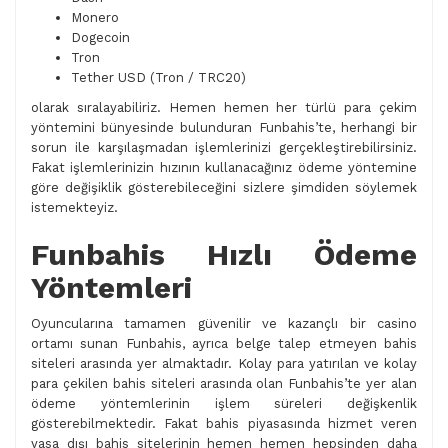
Monero
Dogecoin
Tron
Tether USD (Tron / TRC20)
olarak sıralayabiliriz. Hemen hemen her türlü para çekim
yöntemini bünyesinde bulunduran Funbahis’te, herhangi bir
sorun ile karşılaşmadan işlemlerinizi gerçekleştirebilirsiniz.
Fakat işlemlerinizin hızının kullanacağınız ödeme yöntemine
göre değişiklik gösterebileceğini sizlere şimdiden söylemek
istemekteyiz.
Funbahis Hızlı Ödeme
Yöntemleri
Oyuncularına tamamen güvenilir ve kazançlı bir casino
ortamı sunan Funbahis, ayrıca belge talep etmeyen bahis
siteleri arasında yer almaktadır. Kolay para yatırılan ve kolay
para çekilen bahis siteleri arasında olan Funbahis’te yer alan
ödeme yöntemlerinin işlem süreleri değişkenlik
gösterebilmektedir. Fakat bahis piyasasında hizmet veren
yasa dışı bahis sitelerinin hemen hemen hepsinden daha