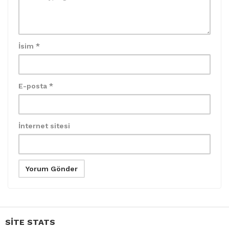
İsim
*
E-posta
*
İnternet sitesi
SITE STATS