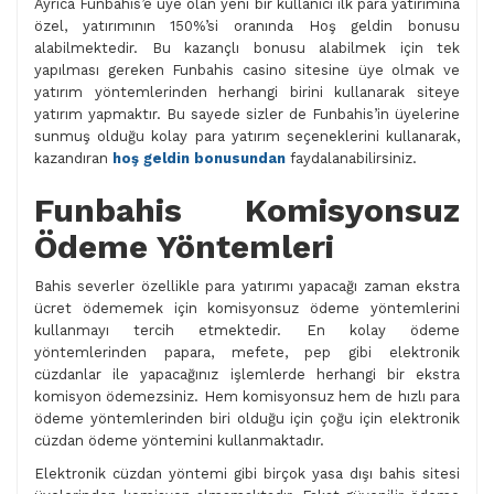
Ayrıca Funbahis’e üye olan yeni bir kullanıcı ilk para yatırımına
özel, yatırımının 150%’si oranında Hoş geldin bonusu
alabilmektedir. Bu kazançlı bonusu alabilmek için tek
yapılması gereken Funbahis casino sitesine üye olmak ve
yatırım yöntemlerinden herhangi birini kullanarak siteye
yatırım yapmaktır. Bu sayede sizler de Funbahis’in üyelerine
sunmuş olduğu kolay para yatırım seçeneklerini kullanarak,
kazandıran
hoş geldin bonusundan
faydalanabilirsiniz.
Funbahis Komisyonsuz
Ödeme Yöntemleri
Bahis severler özellikle para yatırımı yapacağı zaman ekstra
ücret ödememek için komisyonsuz ödeme yöntemlerini
kullanmayı tercih etmektedir. En kolay ödeme
yöntemlerinden papara, mefete, pep gibi elektronik
cüzdanlar ile yapacağınız işlemlerde herhangi bir ekstra
komisyon ödemezsiniz. Hem komisyonsuz hem de hızlı para
ödeme yöntemlerinden biri olduğu için çoğu için elektronik
cüzdan ödeme yöntemini kullanmaktadır.
Elektronik cüzdan yöntemi gibi birçok yasa dışı bahis sitesi