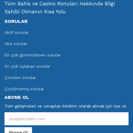
Tüm Bahis ve Casino Konuları Hakkında Bilgi
Sahibi Olmanın Kısa Yolu
SORULAR
Aktif sorular
Yeni sorular
En çok görüntülenen sorular
En çok oylanan sorular
Çözülen sorular
Çözülmemiş sorular
ABONE OL
Tüm gelişmeleri ve cevapları bildirim olarak almak için üye ol.
Abone Ol