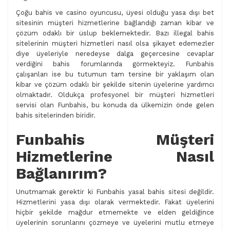
Çoğu bahis ve casino oyuncusu, üyesi olduğu yasa dışı bet
sitesinin müşteri hizmetlerine bağlandığı zaman kibar ve
çözüm odaklı bir üslup beklemektedir. Bazı illegal bahis
sitelerinin müşteri hizmetleri nasıl olsa şikayet edemezler
diye üyeleriyle neredeyse dalga geçercesine cevaplar
verdiğini bahis forumlarında görmekteyiz. Funbahis
çalışanları ise bu tutumun tam tersine bir yaklaşım olan
kibar ve çözüm odaklı bir şekilde sitenin üyelerine yardımcı
olmaktadır. Oldukça profesyonel bir müşteri hizmetleri
servisi olan Funbahis, bu konuda da ülkemizin önde gelen
bahis sitelerinden biridir.
Funbahis Müşteri
Hizmetlerine Nasıl
Bağlanırım?
Unutmamak gerektir ki Funbahis yasal bahis sitesi değildir.
Hizmetlerini yasa dışı olarak vermektedir. Fakat üyelerini
hiçbir şekilde mağdur etmemekte ve elden geldiğince
üyelerinin sorunlarını çözmeye ve üyelerini mutlu etmeye