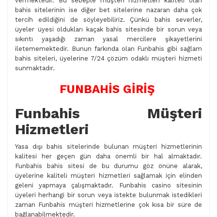
vermektedir. Bu sebeple müşteri hizmetleri kaliteli olan
bahis sitelerinin ise diğer bet sitelerine nazaran daha çok
tercih edildiğini de söyleyebiliriz. Çünkü bahis severler,
üyeler üyesi oldukları kaçak bahis sitesinde bir sorun veya
sıkıntı yaşadığı zaman yasal mercilere şikayetlerini
iletememektedir. Bunun farkında olan Funbahis gibi sağlam
bahis siteleri, üyelerine 7/24 çözüm odaklı müşteri hizmeti
sunmaktadır.
FUNBAHİS GİRİŞ
Funbahis Müşteri
Hizmetleri
Yasa dışı bahis sitelerinde bulunan müşteri hizmetlerinin
kalitesi her geçen gün daha önemli bir hal almaktadır.
Funbahis bahis sitesi de bu durumu göz önüne alarak,
üyelerine kaliteli müşteri hizmetleri sağlamak için elinden
geleni yapmaya çalışmaktadır. Funbahis casino sitesinin
üyeleri herhangi bir sorun veya istekte bulunmak istedikleri
zaman Funbahis müşteri hizmetlerine çok kısa bir süre de
bağlanabilmektedir.