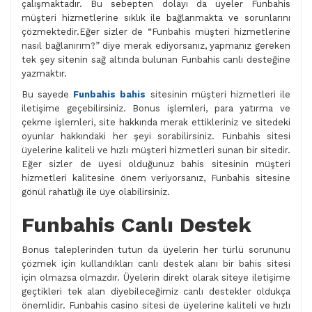
çalışmaktadır. Bu sebepten dolayı da üyeler Funbahis
müşteri hizmetlerine sıklık ile bağlanmakta ve sorunlarını
çözmektedir.Eğer sizler de “Funbahis müşteri hizmetlerine
nasıl bağlanırım?” diye merak ediyorsanız, yapmanız gereken
tek şey sitenin sağ altında bulunan Funbahis canlı desteğine
yazmaktır.
Bu sayede
Funbahis bahis
sitesinin müşteri hizmetleri ile
iletişime geçebilirsiniz. Bonus işlemleri, para yatırma ve
çekme işlemleri, site hakkında merak ettikleriniz ve sitedeki
oyunlar hakkındaki her şeyi sorabilirsiniz. Funbahis sitesi
üyelerine kaliteli ve hızlı müşteri hizmetleri sunan bir sitedir.
Eğer sizler de üyesi olduğunuz bahis sitesinin müşteri
hizmetleri kalitesine önem veriyorsanız, Funbahis sitesine
gönül rahatlığı ile üye olabilirsiniz.
Funbahis Canlı Destek
Bonus taleplerinden tutun da üyelerin her türlü sorununu
çözmek için kullandıkları canlı destek alanı bir bahis sitesi
için olmazsa olmazdır. Üyelerin direkt olarak siteye iletişime
geçtikleri tek alan diyebileceğimiz canlı destekler oldukça
önemlidir. Funbahis casino sitesi de üyelerine kaliteli ve hızlı