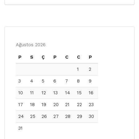
Ağustos 2026
P
S
Ç
P
C
C
P
1
2
3
4
5
6
7
8
9
10
11
12
13
14
15
16
17
18
19
20
21
22
23
24
25
26
27
28
29
30
31