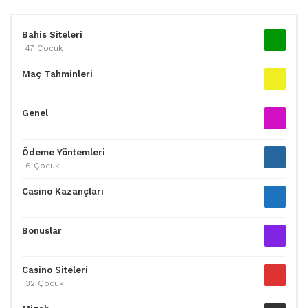
Bahis Siteleri
47 Çocuk
Maç Tahminleri
Genel
Ödeme Yöntemleri
6 Çocuk
Casino Kazançları
Bonuslar
Casino Siteleri
32 Çocuk