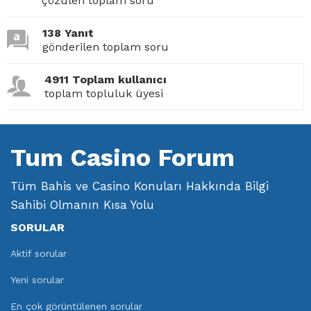
çözülen toplam soru
138 Yanıt
gönderilen toplam soru
4911 Toplam kullanıcı
toplam topluluk üyesi
Tum Casino Forum
Tüm Bahis ve Casino Konuları Hakkında Bilgi
Sahibi Olmanın Kısa Yolu
SORULAR
Aktif sorular
Yeni sorular
En çok görüntülenen sorular