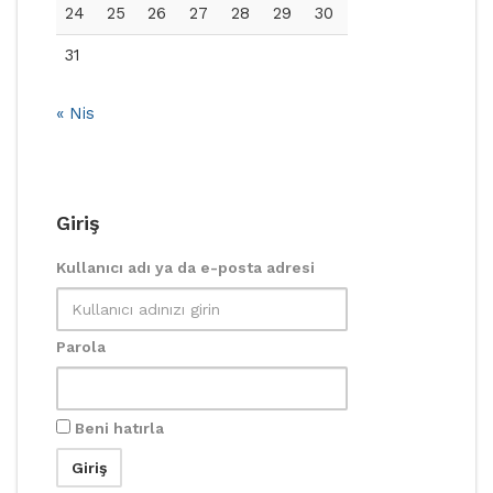
24
25
26
27
28
29
30
31
« Nis
Giriş
Kullanıcı adı ya da e-posta adresi
Parola
Beni hatırla