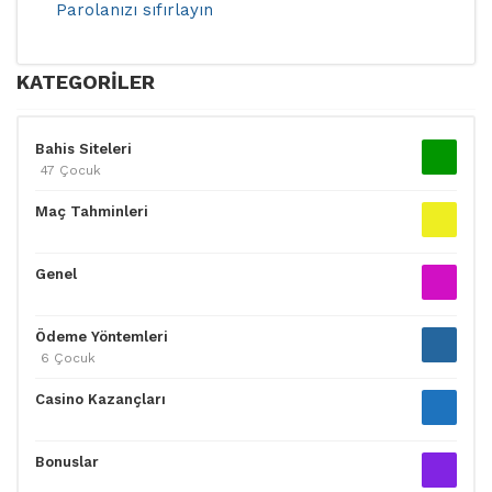
Parolanızı sıfırlayın
KATEGORILER
Bahis Siteleri
47 Çocuk
Maç Tahminleri
Genel
Ödeme Yöntemleri
6 Çocuk
Casino Kazançları
Bonuslar