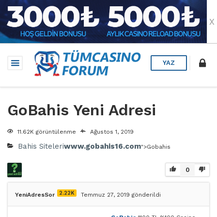
X
YAZ
GoBahis Yeni Adresi
11.62K görüntülenme
Ağustos 1, 2019
Bahis Siteleri
www.gobahis16.com
">Gobahis
0
2.22K
YeniAdresSor
Temmuz 27, 2019 gönderildi