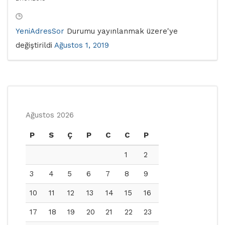
YeniAdresSor
Durumu yayınlanmak üzere'ye
değiştirildi
Ağustos 1, 2019
Ağustos 2026
P
S
Ç
P
C
C
P
1
2
3
4
5
6
7
8
9
10
11
12
13
14
15
16
17
18
19
20
21
22
23