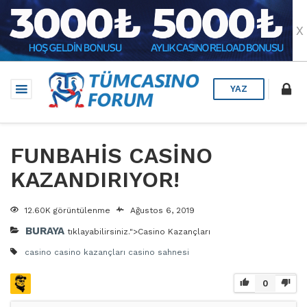
X
YAZ
FUNBAHİS CASİNO
KAZANDIRIYOR!
12.60K görüntülenme
Ağustos 6, 2019
BURAYA
tıklayabilirsiniz.">Casino Kazançları
casino
casino kazançları
casino sahnesi
0