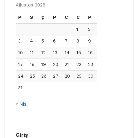
Ağustos 2026
P
S
Ç
P
C
C
P
1
2
3
4
5
6
7
8
9
10
11
12
13
14
15
16
17
18
19
20
21
22
23
24
25
26
27
28
29
30
31
« Nis
Giriş