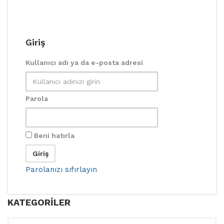
Giriş
Kullanıcı adı ya da e-posta adresi
Parola
Beni hatırla
Parolanızı sıfırlayın
KATEGORILER