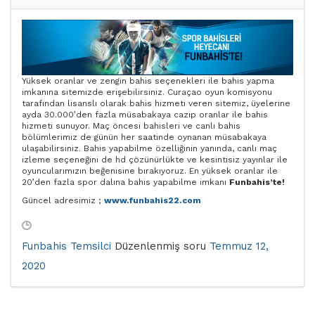
Yüksek oranlar ve zengin bahis seçenekleri ile bahis yapma
imkanına sitemizde erişebilirsiniz. Curaçao oyun komisyonu
tarafından lisanslı olarak bahis hizmeti veren sitemiz, üyelerine
ayda 30.000’den fazla müsabakaya cazip oranlar ile bahis
hizmeti sunuyor. Maç öncesi bahisleri ve canlı bahis
bölümlerimiz de günün her saatinde oynanan müsabakaya
ulaşabilirsiniz. Bahis yapabilme özelliğinin yanında, canlı maç
izleme seçeneğini de hd çözünürlükte ve kesintisiz yayınlar ile
oyuncularımızın beğenisine bırakıyoruz. En yüksek oranlar ile
20’den fazla spor dalına bahis yapabilme imkanı
Funbahis’te!
Güncel adresimiz ;
www.funbahis22.com
Funbahis Temsilci
Düzenlenmiş soru
Temmuz 12,
2020