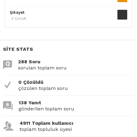
Şikayet
2 Çocuk
SITE STATS
288 Soru
sorulan toplam soru
0 Çözüldü
çözülen toplam soru
138 Yanıt
gönderilen toplam soru
4911 Toplam kullanıcı
toplam topluluk üyesi