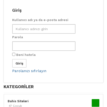
Giriş
Kullanıcı adı ya da e-posta adresi
Parola
Beni hatırla
Parolanızı sıfırlayın
KATEGORILER
Bahis Siteleri
47 Çocuk