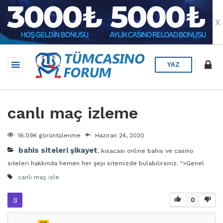
X
YAZ
canlı maç izleme
16.09K görüntülenme
Haziran 24, 2020
bahis siteleri şikayet
, kısacası online bahis ve casino
siteleri hakkında hemen her şeyi sitemizde bulabilirsiniz. ">Genel
canlı maç izle
0