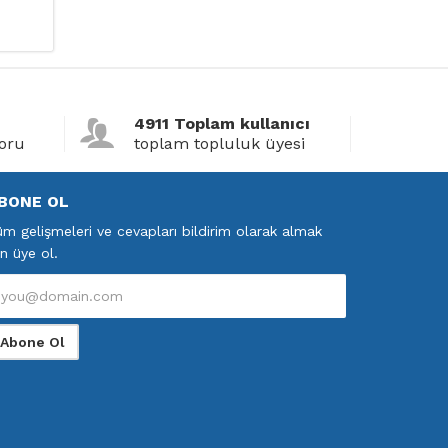
4911 Toplam kullanıcı
soru
toplam topluluk üyesi
BONE OL
m gelişmeleri ve cevapları bildirim olarak almak
in üye ol.
Abone Ol