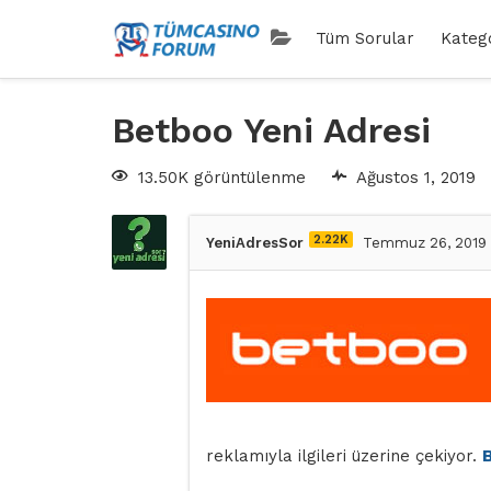
Tüm Sorular
Katego
Betboo Yeni Adresi
13.50K görüntülenme
Ağustos 1, 2019
2.22K
YeniAdresSor
Temmuz 26, 2019 
reklamıyla ilgileri üzerine çekiyor.