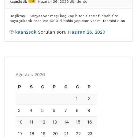
72
kaan2sdk
Haziran 26, 2020 gönderildi
Beşiktaş – Konyaspor maçı kaç kaç biter sizce? funbahis’te
baya yüksek oran var 1000 tl bahis yapıcam var mı tahmini olan
kaan2sdk
Sorulan soru
Haziran 26, 2020
Ağustos 2026
P
S
Ç
P
C
C
P
1
2
3
4
5
6
7
8
9
10
11
12
13
14
15
16
17
18
19
20
21
22
23