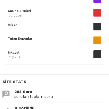
Casino Siteleri
32 Çocuk
Mizah
Tutan Kuponlar
Şikayet
2 Çocuk
SITE STATS
288 Soru
sorulan toplam soru
0 Çözüldü