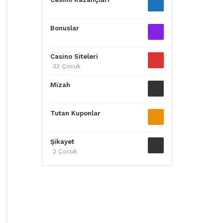
Bonuslar
Casino Siteleri
32 Çocuk
Mizah
Tutan Kuponlar
Şikayet
2 Çocuk