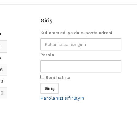
Giriş
Kullanıcı adı ya da e-posta adresi
P
2
Parola
9
16
Beni hatırla
23
30
Parolanızı sıfırlayın