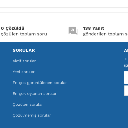
0 Çözüldü
138 Yanıt
çözülen toplam soru
gönderilen toplam 
SORULAR
A
Tü
Aktif sorular
iç
Yeni sorular
En çok görüntülenen sorular
En çok oylanan sorular
Çözülen sorular
Çözülmemiş sorular