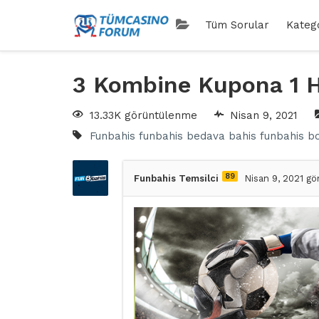
Tüm Sorular
Katego
3 Kombine Kupona 1 H
13.33K görüntülenme
Nisan 9, 2021
Funbahis
funbahis bedava bahis
funbahis b
89
Funbahis Temsilci
Nisan 9, 2021 gö