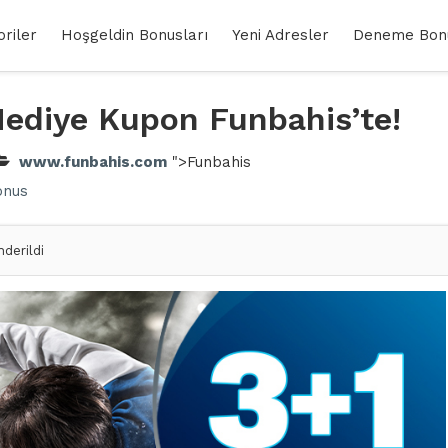
riler
Hoşgeldin Bonusları
Yeni Adresler
Deneme Bonu
ediye Kupon Funbahis’te!
www.funbahis.com
">Funbahis
onus
nderildi