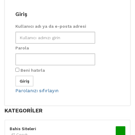
Giriş
Kullanıcı adı ya da e-posta adresi
Parola
Beni hatırla
Parolanızı sıfırlayın
KATEGORILER
Bahis Siteleri
47 Çocuk