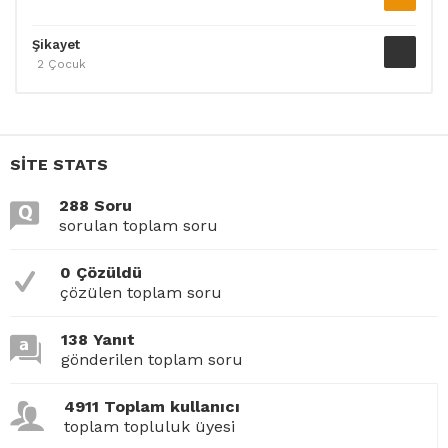
Şikayet
2 Çocuk
SITE STATS
288 Soru
sorulan toplam soru
0 Çözüldü
çözülen toplam soru
138 Yanıt
gönderilen toplam soru
4911 Toplam kullanıcı
toplam topluluk üyesi