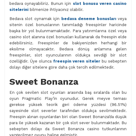
bedava oynayabiliriz. Bunun için
slot bonusu veren casino
sitelerini
bilmenize ihtiyacınız olabilir.
Bedava slot oynamak için
bedava deneme bonusları
veya
sitenin özel bonuslarının tanımladığı freespinler haricinde
başka bir yol bulunmamaktadır. Para yatırımlarına özel veya
casino slot alanına özel bonusları kullanarak da freespin elde
edebilirsiniz. Freespinler de bakiyenizden herhangi bir
eksilme olmayacaktır. Bedava dönüş anlamına gelen
freespinler, slot oyuncularının oldukça sevdiği bir slot
özelliğidir. Üye olunca
freespin veren siteler
bu sebepten
dolayı diğer sitelere göre daha çok tercih edilmektedir.
Sweet Bonanza
En çok sevilen slot oyunları arasında baş sıralarda olan bu
oyun Pragmatic Play’in oyunudur. Gerek meyve teması
gerekse yüksek teorik geri ödeme yüzdesi (96.51%)
sayesinde slot severler tarafından oldukça sevilmektedir.
Freespin alınan oyunlardan biri olan Sweet Bonanza’da düşük
para ile yüksek kazanan bir çok slot sever bulunmaktadır. Bu
sebepten dolayı da Sweet Bonanza casino tutkunlarının
vazgeçilmez oyunu haline gelmiştir.