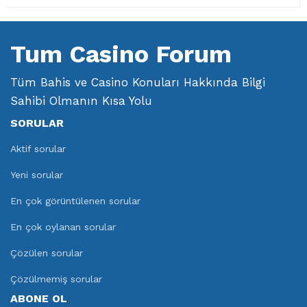
Tum Casino Forum
Tüm Bahis ve Casino Konuları Hakkında Bilgi
Sahibi Olmanın Kısa Yolu
SORULAR
Aktif sorular
Yeni sorular
En çok görüntülenen sorular
En çok oylanan sorular
Çözülen sorular
Çözülmemiş sorular
ABONE OL