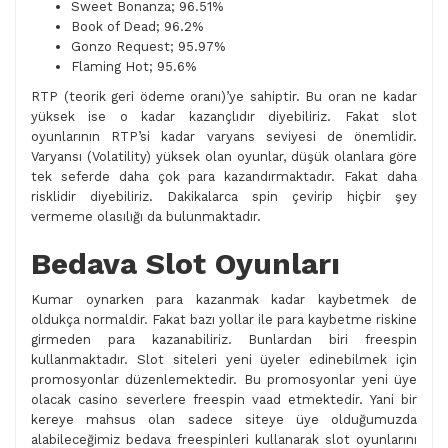
Sweet Bonanza; 96.51%
Book of Dead; 96.2%
Gonzo Request; 95.97%
Flaming Hot; 95.6%
RTP (teorik geri ödeme oranı)’ye sahiptir. Bu oran ne kadar
yüksek ise o kadar kazançlıdır diyebiliriz. Fakat slot
oyunlarının RTP’si kadar varyans seviyesi de önemlidir.
Varyansı (Volatility) yüksek olan oyunlar, düşük olanlara göre
tek seferde daha çok para kazandırmaktadır. Fakat daha
risklidir diyebiliriz. Dakikalarca spin çevirip hiçbir şey
vermeme olasılığı da bulunmaktadır.
Bedava Slot Oyunları
Kumar oynarken para kazanmak kadar kaybetmek de
oldukça normaldir. Fakat bazı yollar ile para kaybetme riskine
girmeden para kazanabiliriz. Bunlardan biri freespin
kullanmaktadır. Slot siteleri yeni üyeler edinebilmek için
promosyonlar düzenlemektedir. Bu promosyonlar yeni üye
olacak casino severlere freespin vaad etmektedir. Yani bir
kereye mahsus olan sadece siteye üye olduğumuzda
alabileceğimiz bedava freespinleri kullanarak slot oyunlarını