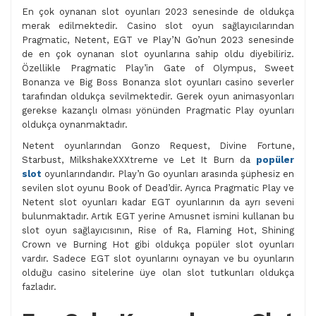
En çok oynanan slot oyunları 2023 senesinde de oldukça
merak edilmektedir. Casino slot oyun sağlayıcılarından
Pragmatic, Netent, EGT ve Play’N Go’nun 2023 senesinde
de en çok oynanan slot oyunlarına sahip oldu diyebiliriz.
Özellikle Pragmatic Play’in Gate of Olympus, Sweet
Bonanza ve Big Boss Bonanza slot oyunları casino severler
tarafından oldukça sevilmektedir. Gerek oyun animasyonları
gerekse kazançlı olması yönünden Pragmatic Play oyunları
oldukça oynanmaktadır.
Netent oyunlarından Gonzo Request, Divine Fortune,
Starbust, MilkshakeXXXtreme ve Let It Burn da
popüler
slot
oyunlarındandır. Play’n Go oyunları arasında şüphesiz en
sevilen slot oyunu Book of Dead’dir. Ayrıca Pragmatic Play ve
Netent slot oyunları kadar EGT oyunlarının da ayrı seveni
bulunmaktadır. Artık EGT yerine Amusnet ismini kullanan bu
slot oyun sağlayıcısının, Rise of Ra, Flaming Hot, Shining
Crown ve Burning Hot gibi oldukça popüler slot oyunları
vardır. Sadece EGT slot oyunlarını oynayan ve bu oyunların
olduğu casino sitelerine üye olan slot tutkunları oldukça
fazladır.