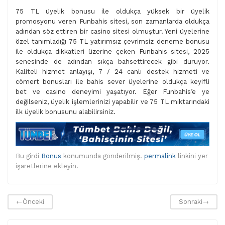
75 TL üyelik bonusu ile oldukça yüksek bir üyelik
promosyonu veren Funbahis sitesi, son zamanlarda oldukça
adından söz ettiren bir casino sitesi olmuştur. Yeni üyelerine
özel tanımladığı 75 TL yatırımsız çevrimsiz deneme bonusu
ile oldukça dikkatleri üzerine çeken Funbahis sitesi, 2025
senesinde de adından sıkça bahsettirecek gibi duruyor.
Kaliteli hizmet anlayışı, 7 / 24 canlı destek hizmeti ve
cömert bonusları ile bahis sever üyelerine oldukça keyifli
bet ve casino deneyimi yaşatıyor. Eğer Funbahis’e ye
değilseniz, üyelik işlemlerinizi yapabilir ve 75 TL miktarındaki
ilk üyelik bonusunu alabilirsiniz.
Bu girdi
Bonus
konumunda gönderilmiş.
permalink
linkini yer
işaretlerine ekleyin.
←
Önceki
Sonraki
→