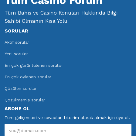
Tum Casino Forum
Tüm Bahis ve Casino Konuları Hakkında Bilgi
Sahibi Olmanın Kısa Yolu
SORULAR
Aktif sorular
Yeni sorular
En çok görüntülenen sorular
En çok oylanan sorular
Çözülen sorular
Çözülmemiş sorular
ABONE OL
Tüm gelişmeleri ve cevapları bildirim olarak almak için üye ol.