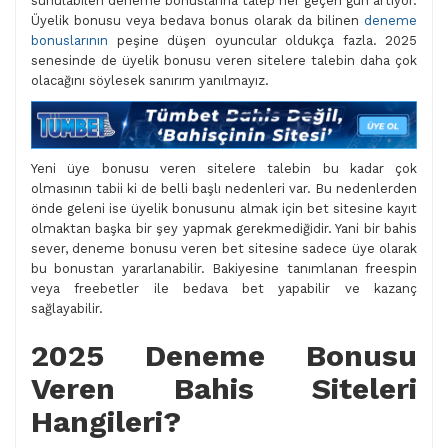
sunulabilen deneme bonuslarına talep her geçen gün artıyor.
Üyelik bonusu veya bedava bonus olarak da bilinen
deneme
bonuslarının
peşine düşen oyuncular oldukça fazla. 2025
senesinde de üyelik bonusu veren sitelere talebin daha çok
olacağını söylesek sanırım yanılmayız.
Yeni üye bonusu veren sitelere talebin bu kadar çok
olmasının tabii ki de belli başlı nedenleri var. Bu nedenlerden
önde geleni ise üyelik bonusunu almak için bet sitesine kayıt
olmaktan başka bir şey yapmak gerekmediğidir. Yani bir bahis
sever, deneme bonusu veren bet sitesine sadece üye olarak
bu bonustan yararlanabilir. Bakiyesine tanımlanan freespin
veya freebetler ile bedava bet yapabilir ve kazanç
sağlayabilir.
2025 Deneme Bonusu
Veren Bahis Siteleri
Hangileri?