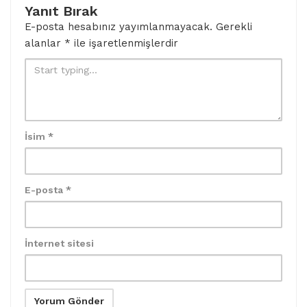
Yanıt Bırak
E-posta hesabınız yayımlanmayacak.
Gerekli
alanlar
*
ile işaretlenmişlerdir
İsim
*
E-posta
*
İnternet sitesi