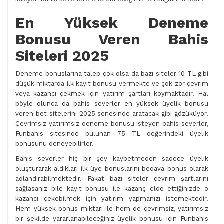
En Yüksek Deneme
Bonusu Veren Bahis
Siteleri 2025
Deneme bonuslarına talep çok olsa da bazı siteler 10 TL gibi
düşük miktarda ilk kayıt bonusu vermekte ve çok zor çevrim
veya kazancı çekmek için yatırım şartları koymaktadır. Hal
böyle olunca da bahis severler en yüksek üyelik bonusu
veren bet sitelerini 2025 senesinde aratacak gibi gözüküyor.
Çevrimsiz yatırımsız deneme bonusu isteyen bahis severler,
Funbahis sitesinde bulunan 75 TL değerindeki üyelik
bonusunu deneyebilirler.
Bahis severler hiç bir şey kaybetmeden sadece üyelik
oluşturarak aldıkları ilk üye bonuslarını bedava bonus olarak
adlandırabilmektedir. Fakat bazı siteler çevrim şartlarını
sağlasanız bile kayıt bonusu ile kazanç elde ettiğinizde o
kazancı çekebilmek için yatırım yapmanızı istemektedir.
Hem yüksek bonus miktarı ile hem de çevrimsiz, yatırımsız
bir şekilde yararlanabileceğiniz üyelik bonusu için Funbahis