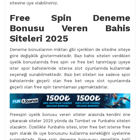
sitesine üye olabilirsiniz.
Free Spin Deneme
Bonusu Veren Bahis
Siteleri 2025
Deneme bonuslarının miktarı gibi içerikleri de sitedne siteye
göre değişiklik göstermektedir. Bazı bahis siteleri verdikleri
üyelik bonuslarında free spin ve free bet tanımlayıp üyeye
ister spor bahislerinde isterse slot oyunlarında kullanmak
seçeneği sunabilmektedir. Bazı bet siteleri ise sadece spor
bahislerinde geçerli olan free bet veya slot oyunlarında
geçerli olan free spin tanımlaması yapmaktadırlar.
Freespin üyelik bonusu veren siteler arasında kendini öne
çıkaracak siteler 2025 yılında da Tümbet ve Funbahis siteleri
olacaktır. Özellikle Funbahis sitesi, ister free bet isterse free
spin olarak ilk üye bonusunu kullanma esnekliğini üyelerine
sunmaktadır. Free spin deneme bonusunu genellikle belli