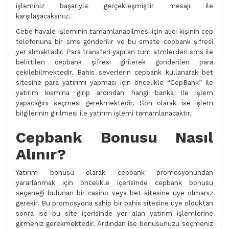
işleminiz başarıyla gerçekleşmiştir mesajı ile
karşılaşacaksınız.
Cebe havale işleminin tamamlanabilmesi için alıcı kişinin cep
telefonuna bir sms gönderilir ve bu smste cepbank şifresi
yer almaktadır. Para transferi yapılan tüm atmlerden sms ile
belirtilen cepbank şifresi girilerek gönderilen para
çekilebilmektedir. Bahis severlerin cepbank kullanarak bet
sitesine para yatırımı yapması için öncelikle “CepBank” ile
yatırım kısmına girip ardından hangi banka ile işlem
yapacağını seçmesi gerekmektedir. Son olarak ise işlem
bilgilerinin girilmesi ile yatırım işlemi tamamlanacaktır.
Cepbank Bonusu Nasıl
Alınır?
Yatırım bonusu olarak cepbank promosyonundan
yararlanmak için öncelikle içerisinde cepbank bonusu
seçeneği bulunan bir casino veya bet sitesine üye olmanız
gerekir. Bu promosyona sahip bir bahis sitesine üye olduktan
sonra ise bu site içerisinde yer alan yatırım işlemlerine
girmeniz gerekmektedir. Ardından ise bonusunuzu seçmeniz