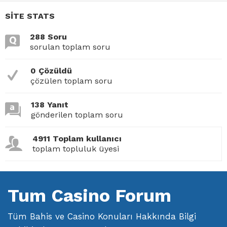
SITE STATS
288 Soru
sorulan toplam soru
0 Çözüldü
çözülen toplam soru
138 Yanıt
gönderilen toplam soru
4911 Toplam kullanıcı
toplam topluluk üyesi
Tum Casino Forum
Tüm Bahis ve Casino Konuları Hakkında Bilgi