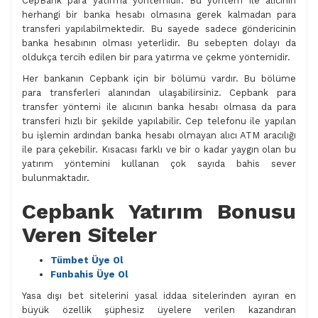
CepBank para yatırma yöntemidir. Bu yöntem ile alıcının
herhangi bir banka hesabı olmasına gerek kalmadan para
transferi yapılabilmektedir. Bu sayede sadece göndericinin
banka hesabının olması yeterlidir. Bu sebepten dolayı da
oldukça tercih edilen bir para yatırma ve çekme yöntemidir.
Her bankanın Cepbank için bir bölümü vardır. Bu bölüme
para transferleri alanından ulaşabilirsiniz. Cepbank para
transfer yöntemi ile alıcının banka hesabı olmasa da para
transferi hızlı bir şekilde yapılabilir. Cep telefonu ile yapılan
bu işlemin ardından banka hesabı olmayan alıcı ATM aracılığı
ile para çekebilir. Kısacası farklı ve bir o kadar yaygın olan bu
yatırım yöntemini kullanan çok sayıda bahis sever
bulunmaktadır.
Cepbank Yatırım Bonusu
Veren Siteler
Tümbet Üye Ol
Funbahis Üye Ol
Yasa dışı bet sitelerini yasal iddaa sitelerinden ayıran en
büyük özellik şüphesiz üyelere verilen kazandıran