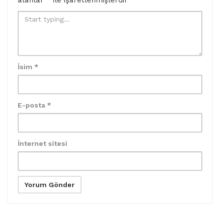
İsim
*
E-posta
*
İnternet sitesi