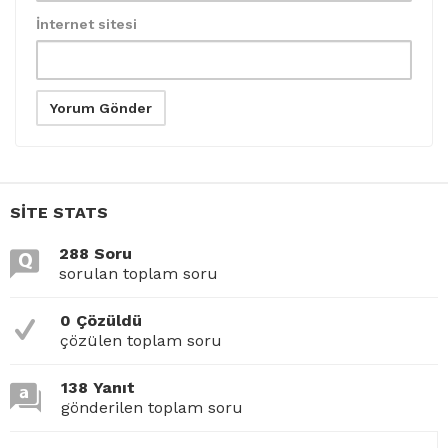
İnternet sitesi
SITE STATS
288 Soru
sorulan toplam soru
0 Çözüldü
çözülen toplam soru
138 Yanıt
gönderilen toplam soru