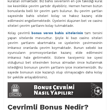
kuralları olmaktadır. Biz bahis severlerin en çok takıldığı kural
ise kesinlikle çevrim şartıdır diyebiliriz. Hemen hemen bütün
bonuslarda belli bir çevrim şartı bulunur. Bu çevrim şartları
sayesinde bahis siteleri kolay ve haksız kazanç elde
edilmesini engellemektedir. Üyelerini düşünen bet ve casino
siteleri çevrim şartlarını kolay tutmaktadır.
Kolay çevrimli
bonus veren bahis sitelerinin
tam tersini
yapan sitelerde mevcuttur. Şöyle ki bazı casino siteleri
çevrim şartlarını abartmakta ve üyelerinin çevirmesinin
imkansız oranlarda çevrim koymaktadır. Bunun sebebi ise
oyuncuların promosyonlardan kazanç elde edilmesini
imkansız hale getirmektir. Sizlere tavsiyemiz ise üyesi
olduğunuz bet sitesinden bonus almadan önce kullanmak
istediğiniz bonusun çevrim şartlarını iyice incelemenizdir. Bu
sayede bonusun size kazançlı olup olmayacağını daha kolay
bir şekilde anlayabilirsiniz.
Çevrimli Bonus Nedir?