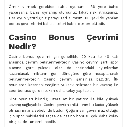
Örnek vermek gerekirse rulet oyununda 36 yere bahis
yaparsanız, bahis oynamış olursunuz fakat risk almazsınız.
Her oyun yatırdığınız parayı geri alırsınız. Bu şekilde yapılan
bonus çevrimlerini bahis siteleri kabul etmemektedir.
Casino Bonus Çevrimi
Nedir?
Casino bonus çevrimi için genellikle 20 katı ile 40 katı
arasında çevrim belirlenmektedir. Casino çevrim şartı spor
alanına göre yüksek olsa da casinodaki oyunlardan
kazanılacak miktarın geri dönüşüne göre hesaplanarak
belirlenmektedir. Casino çevrimi şansınıza bağlıdır. İlk
oyunlarda kazanabileceğiniz yüksek miktarda bir kazanç ile
spor bonusu göre nitekim daha kolay yapılabilir.
Slot oyunları bilindiği üzere az bir yatırım ile bile yüksek
kazanç sağlayabilir. Casino çevrim miktarının bu kadar yüksek
olmasının ana sebebi de budur. Çoğu insan çevrimi az olduğu
için spor bahislerini seçse de casino bonusu çok daha kolay
bir şekilde tamamlanabilir.