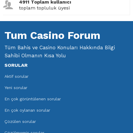
4911 Toplam kullanıcı
toplam topluluk üyesi
Tum Casino Forum
Tüm Bahis ve Casino Konuları Hakkında Bilgi
Sahibi Olmanın Kısa Yolu
SORULAR
Aktif sorular
Yeni sorular
En çok görüntülenen sorular
En çok oylanan sorular
Çözülen sorular
Çözülmemiş sorular