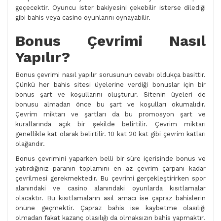
geçecektir. Oyuncu ister bakiyesini çekebilir isterse dilediği
gibi bahis veya casino oyunlarını oynayabilir.
Bonus Çevrimi Nasıl
Yapılır?
Bonus çevrimi nasıl yapılır sorusunun cevabı oldukça basittir.
Çünkü her bahis sitesi üyelerine verdiği bonuslar için bir
bonus şart ve koşullarını oluşturur. Sitenin üyeleri de
bonusu almadan önce bu şart ve koşulları okumalıdır.
Çevrim miktarı ve şartları da bu promosyon şart ve
kurallarında açık bir şekilde belirtilir. Çevrim miktarı
genellikle kat olarak belirtilir. 10 kat 20 kat gibi çevrim katları
olağandır.
Bonus çevrimini yaparken belli bir süre içerisinde bonus ve
yatırdığınız paranın toplamını en az çevrim çarpanı kadar
çevrilmesi gerekmektedir. Bu çevrimi gerçekleştirirken spor
alanındaki ve casino alanındaki oyunlarda kısıtlamalar
olacaktır. Bu kısıtlamaların asıl amacı ise çapraz bahislerin
önüne geçmektir. Çapraz bahis ise kaybetme olasılığı
olmadan fakat kazanç olasılığı da olmaksızın bahis yapmaktır.