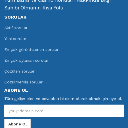
Sahibi Olmanın Kısa Yolu
SORULAR
Aktif sorular
Yeni sorular
En çok görüntülenen sorular
En çok oylanan sorular
Çözülen sorular
Çözülmemiş sorular
ABONE OL
Tüm gelişmeleri ve cevapları bildirim olarak almak için üye ol.
Abone Ol