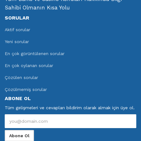
Sahibi Olmanın Kısa Yolu
SORULAR
Aktif sorular
Yeni sorular
En çok görüntülenen sorular
En çok oylanan sorular
Çözülen sorular
Çözülmemiş sorular
ABONE OL
Tüm gelişmeleri ve cevapları bildirim olarak almak için üye ol.
Abone Ol