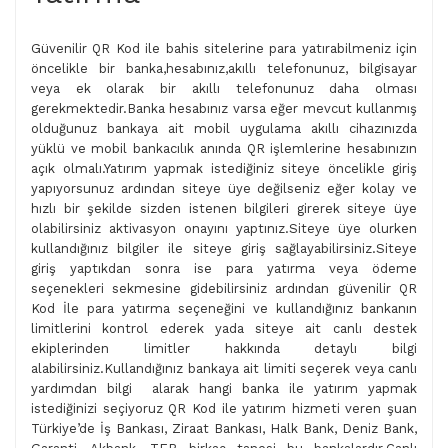
Güvenilir QR Kod ile bahis sitelerine para yatırabilmeniz için
öncelikle bir banka,hesabınız,akıllı telefonunuz, bilgisayar
veya ek olarak bir akıllı telefonunuz daha olması
gerekmektedir.Banka hesabınız varsa eğer mevcut kullanmış
olduğunuz bankaya ait mobil uygulama akıllı cihazınızda
yüklü ve mobil bankacılık anında QR işlemlerine hesabınızın
açık olmalı.
Yatırım yapmak istediğiniz siteye öncelikle giriş
yapıyorsunuz ardından siteye üye değilseniz eğer kolay ve
hızlı bir şekilde sizden istenen bilgileri girerek siteye üye
olabilirsiniz aktivasyon onayını yaptınız.Siteye üye olurken
kullandığınız bilgiler ile siteye giriş sağlayabilirsiniz.Siteye
giriş yaptıkdan sonra ise para yatırma veya ödeme
seçenekleri sekmesine gidebilirsiniz ardından güvenilir QR
Kod İle para yatırma seçeneğini ve kullandığınız bankanın
limitlerini kontrol ederek yada siteye ait canlı destek
ekiplerinden limitler hakkında detaylı bilgi
alabilirsiniz.Kullandığınız bankaya ait limiti seçerek veya canlı
yardımdan bilgi alarak hangi banka ile yatırım yapmak
istediğinizi seçiyoruz QR Kod ile yatırım hizmeti veren şuan
Türkiye’de İş Bankası, Ziraat Bankası, Halk Bank, Deniz Bank,