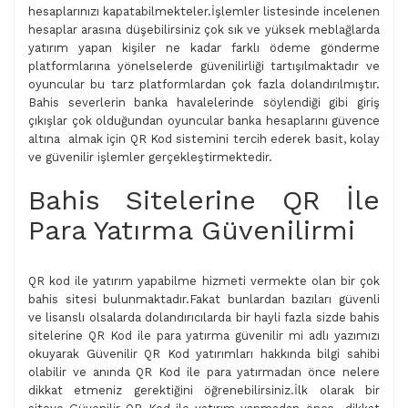
hesaplarınızı kapatabilmekteler.
İşlemler listesinde incelenen
hesaplar arasına düşebilirsiniz çok sık ve yüksek meblağlarda
yatırım yapan kişiler ne kadar farklı ödeme gönderme
platformlarına yönelselerde güvenilirliği tartışılmaktadır ve
oyuncular bu tarz platformlardan çok fazla dolandırılmıştır.
Bahis severlerin banka havalelerinde söylendiği gibi giriş
çıkışlar çok olduğundan oyuncular banka hesaplarını güvence
altına almak için QR Kod sistemini tercih ederek basit, kolay
ve güvenilir işlemler gerçekleştirmektedir.
Bahis Sitelerine QR İle
Para Yatırma Güvenilirmi
QR kod ile yatırım yapabilme hizmeti vermekte olan bir çok
bahis sitesi bulunmaktadır.Fakat bunlardan bazıları güvenli
ve lisanslı olsalarda dolandırıcılarda bir hayli fazla sizde bahis
sitelerine QR Kod ile para yatırma güvenilir mi
adlı yazımızı
okuyarak Güvenilir QR Kod yatırımları hakkında bilgi sahibi
olabilir ve anında QR Kod ile para yatırmadan önce nelere
dikkat etmeniz gerektiğini öğrenebilirsiniz.
İlk olarak bir