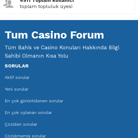
4911 Toplam kullanıcı
toplam topluluk üyesi
Tum Casino Forum
Tüm Bahis ve Casino Konuları Hakkında Bilgi
Sahibi Olmanın Kısa Yolu
SORULAR
Aktif sorular
Yeni sorular
En çok görüntülenen sorular
En çok oylanan sorular
Çözülen sorular
Çözülmemiş sorular