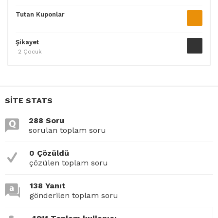
Tutan Kuponlar
Şikayet
2 Çocuk
SITE STATS
288 Soru
sorulan toplam soru
0 Çözüldü
çözülen toplam soru
138 Yanıt
gönderilen toplam soru