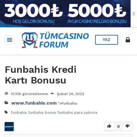
X
YAZ
Funbahis Kredi
Kartı Bonusu
10.10K görüntülenme
Şubat 24, 2022
www.funbahis.com
">Funbahis
Funbahis
funbahis bonus
funbahis para yatırma
0