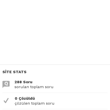
SITE STATS
288 Soru
sorulan toplam soru
0 Çözüldü
çözülen toplam soru