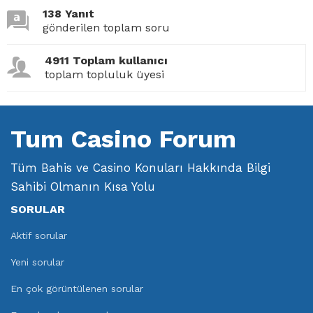
138 Yanıt
gönderilen toplam soru
4911 Toplam kullanıcı
toplam topluluk üyesi
Tum Casino Forum
Tüm Bahis ve Casino Konuları Hakkında Bilgi
Sahibi Olmanın Kısa Yolu
SORULAR
Aktif sorular
Yeni sorular
En çok görüntülenen sorular