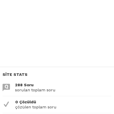
SITE STATS
288 Soru
sorulan toplam soru
0 Çözüldü
çözülen toplam soru