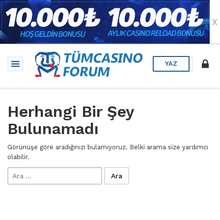
X
YAZ
Herhangi Bir Şey
Bulunamadı
Görünüşe göre aradığınızı bulamıyoruz. Belki arama size yardımcı
olabilir.