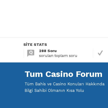
SITE STATS
288 Soru
sorulan toplam soru
Tum Casino Forum
Tüm Bahis ve Casino Konuları Hakkında
Bilgi Sahibi Olmanın Kısa Yolu