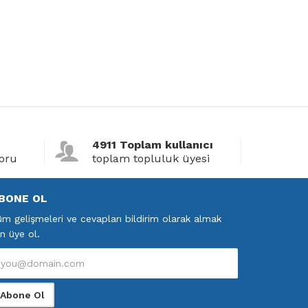
4911 Toplam kullanıcı
soru
toplam topluluk üyesi
BONE OL
m gelişmeleri ve cevapları bildirim olarak almak
in üye ol.
Abone Ol